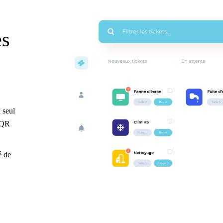
es
 seul
x QR
é de