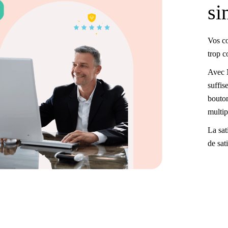
si
Vos co
trop 
Avec M
suffis
bouton
multip
La sat
de sat