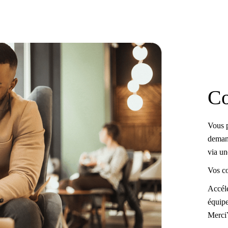
Co
Vous p
demand
via u
Vos co
Accélé
équipe
Merci